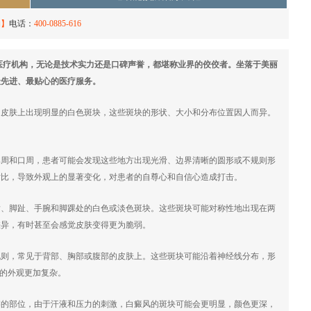
约】
电话：
400-0885-616
医疗机构，无论是技术实力还是口碑声誉，都堪称业界的佼佼者。坐落于美丽
最先进、最贴心的医疗服务。
肤上出现明显的白色斑块，这些斑块的形状、大小和分布位置因人而异。
鼻周和口周，患者可能会发现这些地方出现光滑、边界清晰的圆形或不规则形
对比，导致外观上的显著变化，对患者的自尊心和自信心造成打击。
指、脚趾、手腕和脚踝处的白色或淡色斑块。这些斑块可能对称性地出现在两
差异，有时甚至会感觉皮肤变得更为脆弱。
规则，常见于背部、胸部或腹部的皮肤上。这些斑块可能沿着神经线分布，形
肤的外观更加复杂。
擦的部位，由于汗液和压力的刺激，白癜风的斑块可能会更明显，颜色更深，