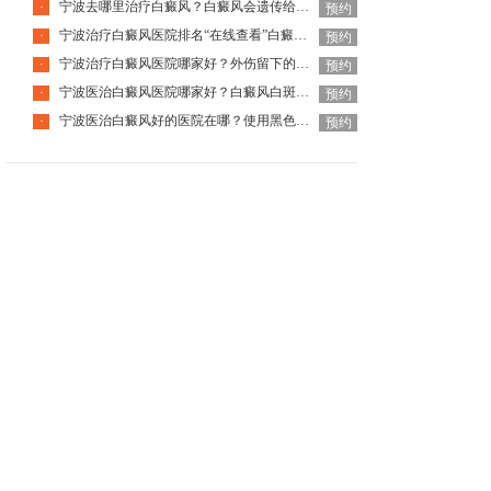
宁波去哪里治疗白癜风？白癜风会遗传给下一代吗？
·
预约
宁波治疗白癜风医院排名“在线查看”白癜风患者夏季出汗会腐蚀皮肤吗？
·
预约
宁波治疗白癜风医院哪家好？外伤留下的白斑是白癜风吗？
·
预约
宁波医治白癜风医院哪家好？白癜风白斑越来越大什么原因？
·
预约
宁波医治白癜风好的医院在哪？使用黑色素移植手术这种治疗方法有哪些好处？
·
预约