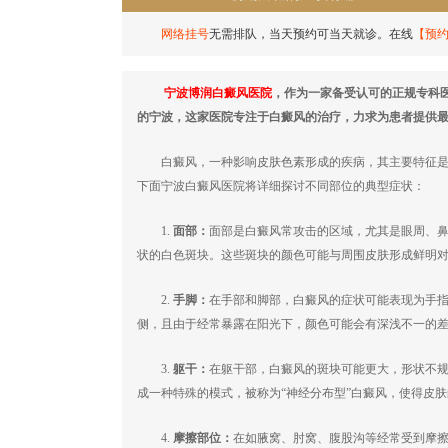
网络挂号
无需排队，当天预约可当天就诊。在线
【预
宁波博润白癜风医院
，作为一家备受认可的正规专科
的宁波，这家医院专注于白癜风的治疗，力求为患者提供
白癜风，一种影响皮肤色素形成的疾病，其主要特征是皮
下面宁波白癜风医院将详细探讨不同部位的典型症状：
1.
面部：
面部是白癜风常攻击的区域，尤其是眼周、
状的白色斑块。这些斑块的颜色可能与周围皮肤形成鲜明
2.
手脚：
在手部和脚部，白癜风的症状可能表现为手
侧，且由于经常暴露在阳光下，颜色可能会有深浅不一的
3.
躯干：
在躯干部，白癜风的斑块可能更大，形状不
成一种特殊的模式，被称为“神经分布型”白癜风，使得皮
4.
摩擦部位：
在如腋窝、肘窝、腹股沟等经常受到摩