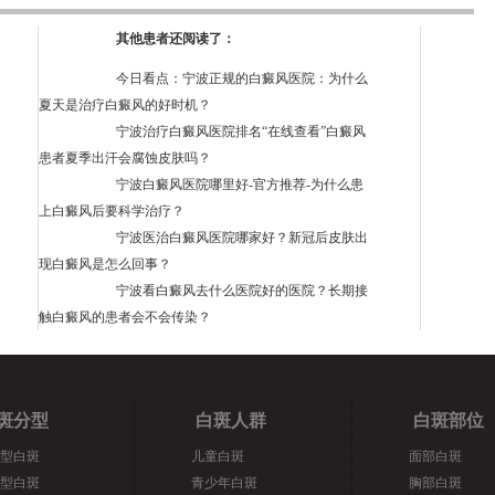
其他患者还阅读了：
今日看点：宁波正规的白癜风医院：为什么
夏天是治疗白癜风的好时机？
宁波治疗白癜风医院排名“在线查看”白癜风
患者夏季出汗会腐蚀皮肤吗？
宁波白癜风医院哪里好-官方推荐-为什么患
上白癜风后要科学治疗？
宁波医治白癜风医院哪家好？新冠后皮肤出
现白癜风是怎么回事？
宁波看白癜风去什么医院好的医院？长期接
触白癜风的患者会不会传染？
斑分型
白斑人群
白斑部位
型白斑
儿童白斑
面部白斑
型白斑
青少年白斑
胸部白斑