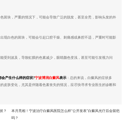
白色斑块，严重的情况下，可能会导致广泛的脱发，甚至全秃，影响头发的外
，出现白色的斑块，可能会引起口腔干燥、刺痛感或鼻腔不适，严重时可能影
可能受到波及，导致虹膜的色素减少，眼睛颜色变浅，甚至可能引发视力问
都会产生什么样的症状?
宁波博润白癜风
表示
：总的来说，白癜风的症状多
常的皮肤变化，尤其是伴随着色素丧失的情况，应尽快寻求专业医生的诊断和
状？
本月亮相！宁波治疗白癜风医院怎么样“公开发表”白癜风光疗后会留疤
吗？