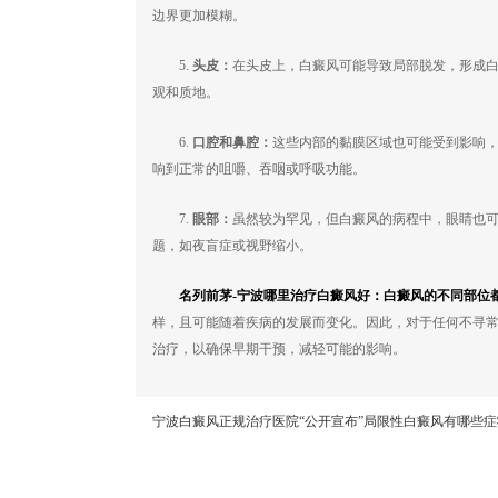
边界更加模糊。
5.
头皮：
在头皮上，白癜风可能导致局部脱发，形成
观和质地。
6.
口腔和鼻腔：
这些内部的黏膜区域也可能受到影响
响到正常的咀嚼、吞咽或呼吸功能。
7.
眼部：
虽然较为罕见，但白癜风的病程中，眼睛也
题，如夜盲症或视野缩小。
名列前茅-宁波哪里治疗白癜风好：白癜风的不同部位
样，且可能随着疾病的发展而变化。因此，对于任何不寻
治疗，以确保早期干预，减轻可能的影响。
宁波白癜风正规治疗医院“公开宣布”局限性白癜风有哪些症