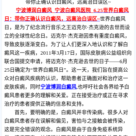
带你正确认识白癜风，远离治白误区~
宁波博润白癜风_宁波白癜风医院_6.25世界白癜风
日：带你正确认识白癜风，远离治白误区~
世界白癜风
日，是为了纪念流行音乐之王迈克尔·杰克逊的去世而设
立的全球性纪念日。迈克尔·杰克逊因患有重度白癜风，
导致皮肤逐渐变白。为了让人们更深入地认识和了解白
癜风这一疾病，2011年3月17日，国际皮肤病公益组织向
联合国提交申请，将迈克尔·杰克逊去世的日子——6月
25日确定为“世界白癜风日”。这一天，我们旨在提高公
众对白癜风疾病的认识，帮助患者正确面对和治疗这一
皮肤疾病，同时
宁波博润白癜风
,也呼吁社会各界给予白
癜风患者更多的理解和关爱。正在接受治疗或正在寻求
治疗的患者提供正确的信息和支持。
首先，要明确的是，白癜风并非传染病。很多人对
白癜风患者存在误解和偏见，害怕与之接触会被传染，
这是完全错误的观念。白癜风是由于自身免疫系统异